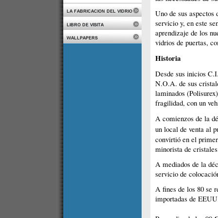
Uno de sus aspectos d
servicio y, en este s
aprendizaje de los nu
vidrios de puertas, c
Historia
Desde sus inicios C.I
N.O.A. de sus cristal
laminados (Polisurex)
fragilidad, con un veh
A comienzos de la dé
un local de venta al
convirtió en el prime
minorista de cristale
A mediados de la déca
servicio de colocació
A fines de los 80 se 
importadas de EEUU, 