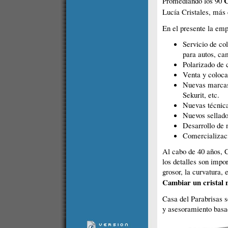
C
Promediando los 90
Lucía Cristales, más
En el presente la emp
Servicio de col
para autos, ca
Polarizado de c
Venta y coloca
Nuevas marcas 
Sekurit, etc.
Nuevas técnica
Nuevos sellado
Desarrollo de 
Comercializaci
Al cabo de 40 años, C
los detalles son impo
grosor, la curvatura, 
Cambiar un cristal n
Casa del Parabrisas s
y asesoramiento basad